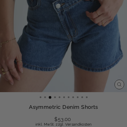
SCH
ESC
Asymmetric Denim Shorts
Normaler
$53.00
Preis
inkl. MwSt. zzgl.
Versandkosten