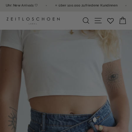
Direkt
 Sonntag 12 Uhr: New Arrivals 🤍
⭐ über 100.000 zufriedene Kundinnen
zum
Inhalt
Seitennavi
Suche
E