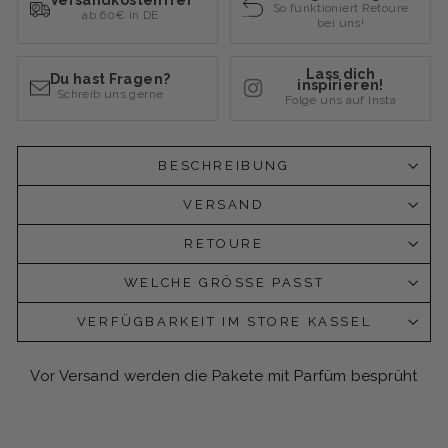
Versandkostenfrei
So funktioniert Retoure
ab 60€ in DE
bei uns!
Lass dich
Du hast Fragen?
inspirieren!
Schreib uns gerne
Folge uns auf Insta
BESCHREIBUNG
VERSAND
RETOURE
WELCHE GRÖSSE PASST
VERFÜGBARKEIT IM STORE KASSEL
Vor Versand werden die Pakete mit Parfüm besprüht