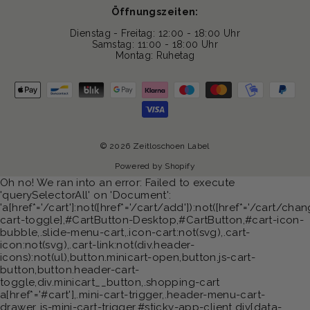
Öffnungszeiten:
Dienstag - Freitag: 12:00 - 18:00 Uhr
Samstag: 11:00 - 18:00 Uhr
Montag: Ruhetag
© 2026 Zeitloschoen Label
Powered by Shopify
Oh no! We ran into an error:
Failed to execute
'querySelectorAll' on 'Document':
'a[href*='/cart']:not([href*='/cart/add']):not([href*='/cart/chang
cart-toggle],#CartButton-Desktop,#CartButton,#cart-icon-
bubble,.slide-menu-cart,.icon-cart:not(svg),.cart-
icon:not(svg),.cart-link:not(div.header-
icons):not(ul),button.minicart-open,button.js-cart-
button,button.header-cart-
toggle,div.minicart__button,.shopping-cart
a[href*='#cart'],.mini-cart-trigger,.header-menu-cart-
drawer,.js-mini-cart-trigger,#sticky-app-client div[data-