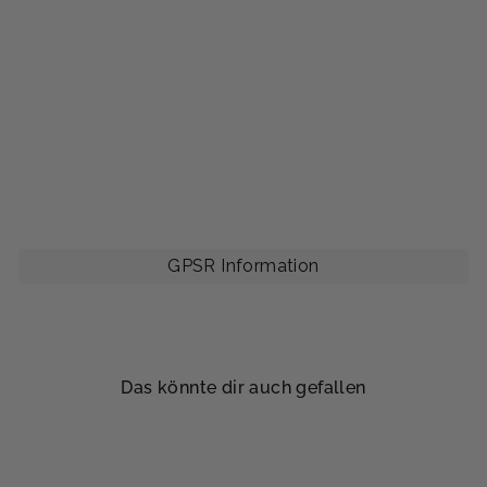
e
n
V
a
n
n
y
$59.00
GPSR Information
Das könnte dir auch gefallen