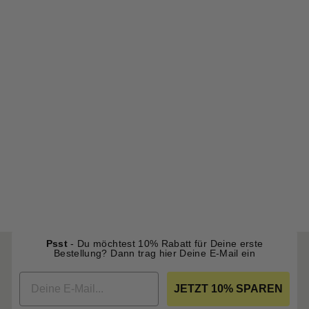
Langes Musselinkleid mit
Rüschen Vanny
$59.00
Psst
- Du möchtest 10% Rabatt für Deine erste
Bestellung? Dann
trag hier Deine E-Mail ein
EMAIL
JETZT 10% SPAREN