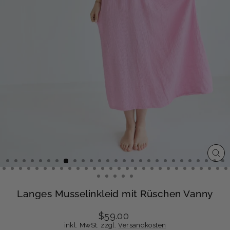
SCH
ESC
Langes Musselinkleid mit Rüschen Vanny
Normaler
$59.00
Preis
inkl. MwSt. zzgl.
Versandkosten