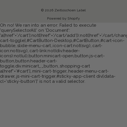
© 2026 Zeitloschoen Label
Powered by Shopify
Oh no! We ran into an error:
Failed to execute
'querySelectorAll' on 'Document':
'a[href*='/cart']:not([href*='/cart/add']):not([href*='/cart/chang
cart-toggle],#CartButton-Desktop,#CartButton,#cart-icon-
bubble,.slide-menu-cart,.icon-cart:not(svg),.cart-
icon:not(svg),.cart-link:not(div.header-
icons):not(ul),button.minicart-open,button.js-cart-
button,button.header-cart-
toggle,div.minicart__button,.shopping-cart
a[href*='#cart'],.mini-cart-trigger,.header-menu-cart-
drawer,.js-mini-cart-trigger,#sticky-app-client div[data-
cl='sticky-button']' is not a valid selector.