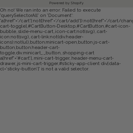
Powered by Shopify
Oh no! We ran into an error:
Failed to execute
'querySelectorAll' on 'Document':
'a[href*='/cart']:not([href*='/cart/add']):not([href*='/cart/chang
cart-toggle],#CartButton-Desktop,#CartButton,#cart-icon-
bubble,.slide-menu-cart,.icon-cart:not(svg),.cart-
icon:not(svg),.cart-link:not(div.header-
icons):not(ul),button.minicart-open,button.js-cart-
button,button.header-cart-
toggle,div.minicart__button,.shopping-cart
a[href*='#cart'],.mini-cart-trigger,.header-menu-cart-
drawer,.js-mini-cart-trigger,#sticky-app-client div[data-
cl='sticky-button']' is not a valid selector.