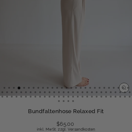
SCH
ESC
Bundfaltenhose Relaxed Fit
Normaler
$65.00
Preis
inkl. MwSt. zzgl.
Versandkosten