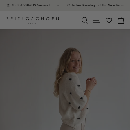
Direkt
📦 Ab 60€ GRATIS Versand
🤍 Jeden Sonntag 12 Uhr: New Arr
zum
Inhalt
Seitennavi
Suche
E