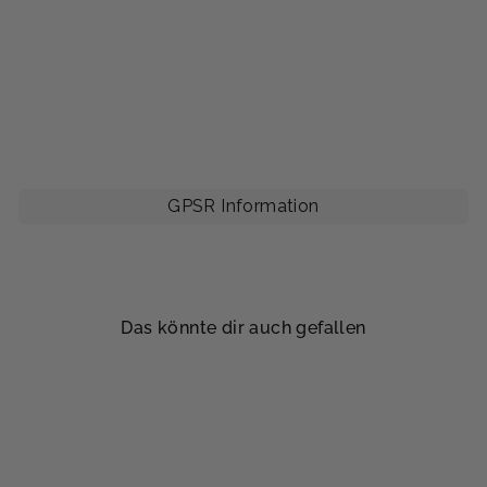
i
t
$65.00
GPSR Information
Das könnte dir auch gefallen