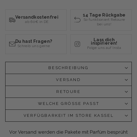
14 Tage Rückgabe
Versandkostenfrei
So funktioniert Retoure
ab 60€ in DE
bei uns!
Lass dich
Du hast Fragen?
inspirieren!
Schreib uns gerne
Folge uns auf Insta
BESCHREIBUNG
VERSAND
RETOURE
WELCHE GRÖSSE PASST
VERFÜGBARKEIT IM STORE KASSEL
Vor Versand werden die Pakete mit Parfüm besprüht