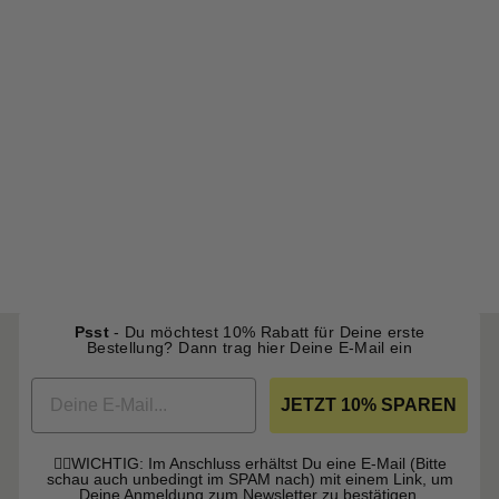
Bundfaltenhose Relaxed
Fit
$65.00
Psst
- Du möchtest 10% Rabatt für Deine erste
Bestellung? Dann
trag hier Deine E-Mail ein
EMAIL
JETZT 10% SPAREN
☝🏼WICHTIG: Im Anschluss erhältst Du eine E-Mail (Bitte
schau auch unbedingt im SPAM nach) mit einem Link, um
Deine Anmeldung zum Newsletter zu bestätigen.