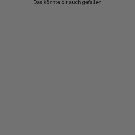
Das könnte dir auch gefallen
Lange Musselinhose mit
Streifen Little Lines
$47.00