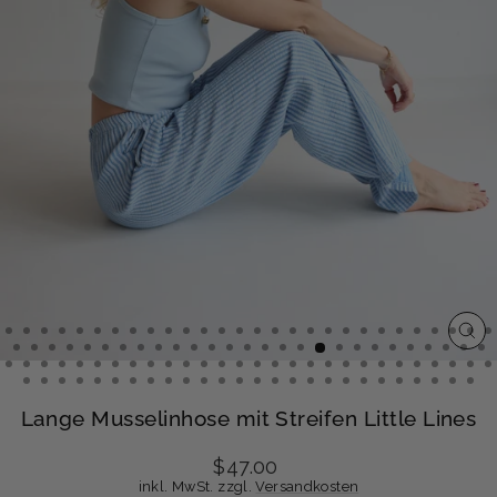
SCH
ESC
Lange Musselinhose mit Streifen Little Lines
Normaler
$47.00
Preis
inkl. MwSt. zzgl.
Versandkosten