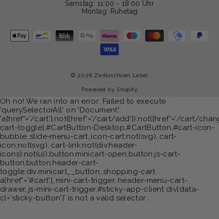
Samstag: 11:00 - 18:00 Uhr
Montag: Ruhetag
© 2026 Zeitloschoen Label
Powered by Shopify
Oh no! We ran into an error:
Failed to execute
'querySelectorAll' on 'Document':
'a[href*='/cart']:not([href*='/cart/add']):not([href*='/cart/chang
cart-toggle],#CartButton-Desktop,#CartButton,#cart-icon-
bubble,.slide-menu-cart,.icon-cart:not(svg),.cart-
icon:not(svg),.cart-link:not(div.header-
icons):not(ul),button.minicart-open,button.js-cart-
button,button.header-cart-
toggle,div.minicart__button,.shopping-cart
a[href*='#cart'],.mini-cart-trigger,.header-menu-cart-
drawer,.js-mini-cart-trigger,#sticky-app-client div[data-
cl='sticky-button']' is not a valid selector.