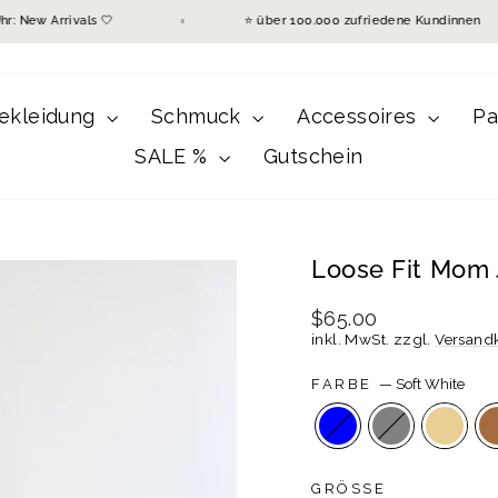
g 12 Uhr: New Arrivals 🤍
⭐ über 100.000 zufriedene Kundi
ekleidung
Schmuck
Accessoires
Pa
SALE %
Gutschein
Loose Fit Mom 
Normaler
$65.00
Preis
inkl. MwSt. zzgl.
Versand
FARBE
—
Soft White
GRÖSSE