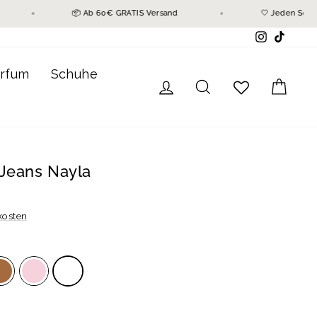
nnen
📦 Ab 60€ GRATIS Versand
🤍 Jede
Instagram
TikTok
rfum
Schuhe
Einloggen
Suche
Ein
Jeans Nayla
kosten