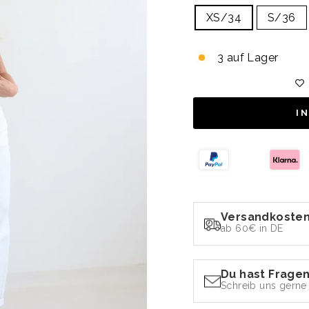
XS/34
S/36
3 auf Lager
I
Versandkosten
ab 60€ in DE
Du hast Frage
Schreib uns gerne