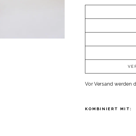
VE
Vor Versand werden d
KOMBINIERT MIT:
L
o
o